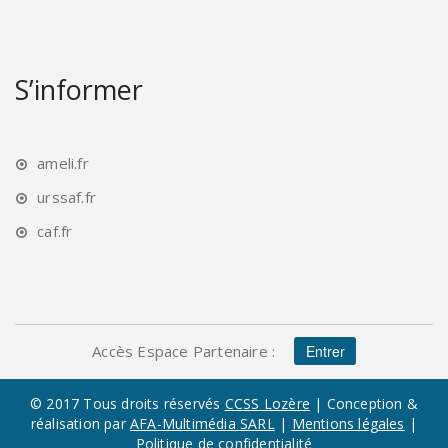
S’informer
ameli.fr
urssaf.fr
caf.fr
Accès Espace Partenaire :
Entrer
© 2017 Tous droits réservés
CCSS Lozère
| Conception &
réalisation par
AFA-Multimédia SARL
|
Mentions légales
|
Politique de confidentialité