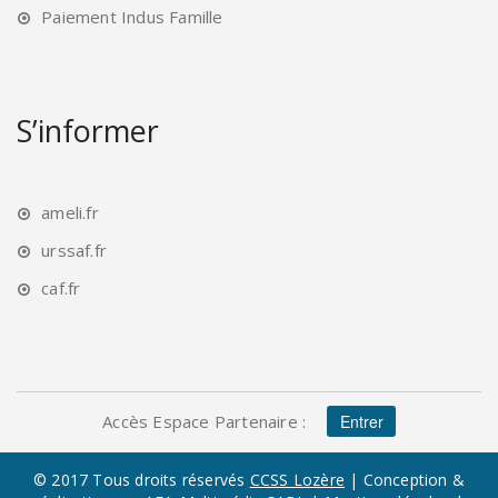
Paiement Indus Famille
S’informer
ameli.fr
urssaf.fr
caf.fr
Accès Espace Partenaire :
Entrer
© 2017 Tous droits réservés
CCSS Lozère
| Conception &