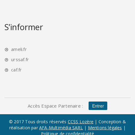
S’informer
ameli.fr
urssaf.fr
caf.fr
Accès Espace Partenaire :
Entrer
© 2017 Tous droits réservés
CCSS Lozère
| Conception &
réalisation par
AFA-Multimédia SARL
|
Mentions légales
|
Politique de confidentialité