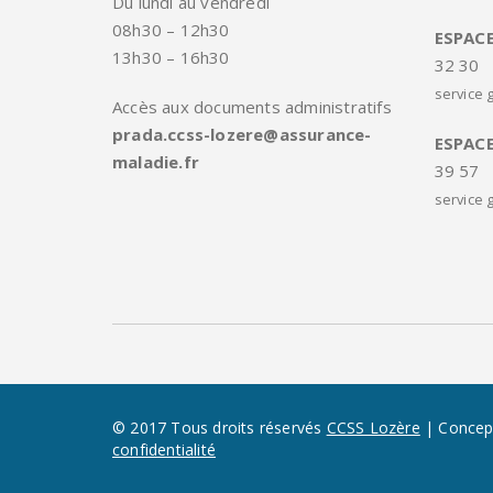
Du lundi au vendredi
08h30 – 12h30
ESPAC
13h30 – 16h30
32 30
service g
Accès aux documents administratifs
prada.ccss-lozere@assurance-
ESPAC
maladie.fr
39 57
service g
© 2017 Tous droits réservés
CCSS Lozère
| Concept
confidentialité