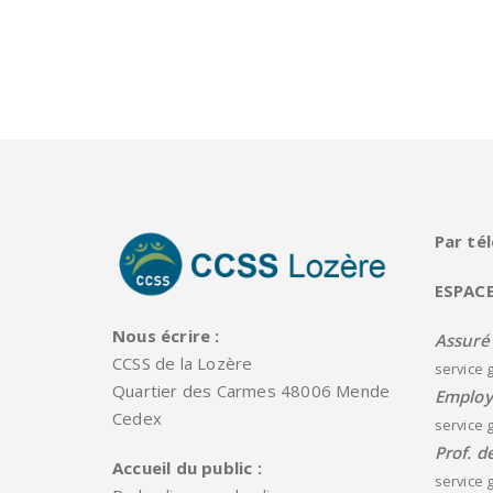
Par té
ESPAC
Nous écrire :
Assuré
CCSS de la Lozère
service g
Quartier des Carmes 48006 Mende
Employ
Cedex
service g
Prof. d
Accueil du public :
service g