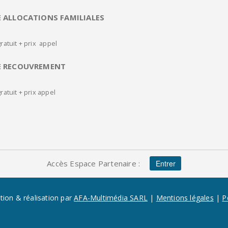
E ALLOCATIONS FAMILIALES
ratuit + prix appel
E RECOUVREMENT
ratuit + prix appel
Accès Espace Partenaire :
Entrer
ion & réalisation par
AFA-Multimédia SARL
|
Mentions légales
|
P