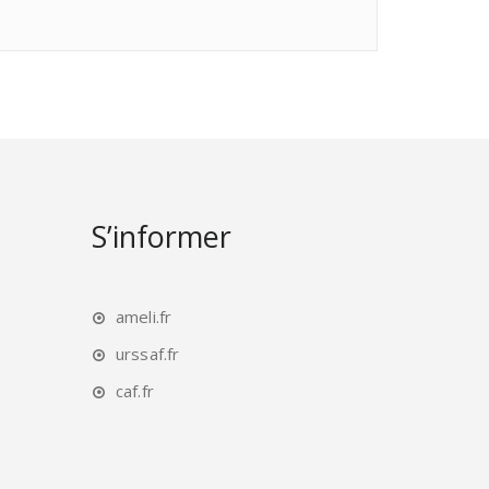
S’informer
ameli.fr
urssaf.fr
caf.fr