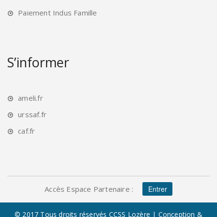
Paiement Indus Famille
S’informer
ameli.fr
urssaf.fr
caf.fr
Accès Espace Partenaire :
Entrer
© 2017 Tous droits réservés
CCSS Lozère
| Conception &