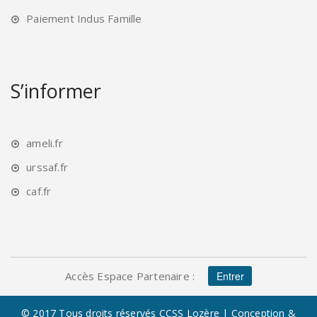
Paiement Indus Famille
S’informer
ameli.fr
urssaf.fr
caf.fr
Accès Espace Partenaire :
Entrer
© 2017 Tous droits réservés
CCSS Lozère
| Conception &